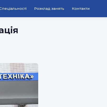
Спеціальності
Розклад занять
Контакти
ація