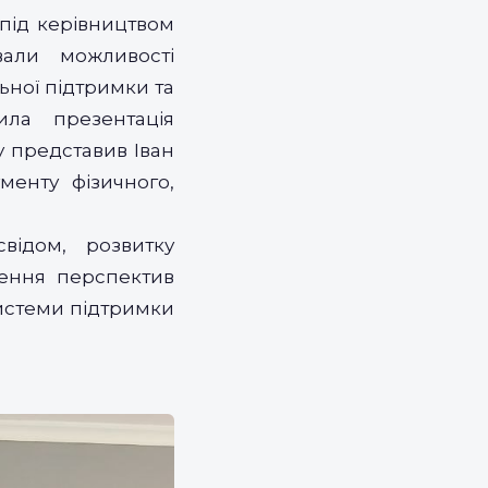
 під керівництвом
али можливості
ьної підтримки та
ила презентація
у представив Іван
менту фізичного,
ідом, розвитку
рення перспектив
системи підтримки