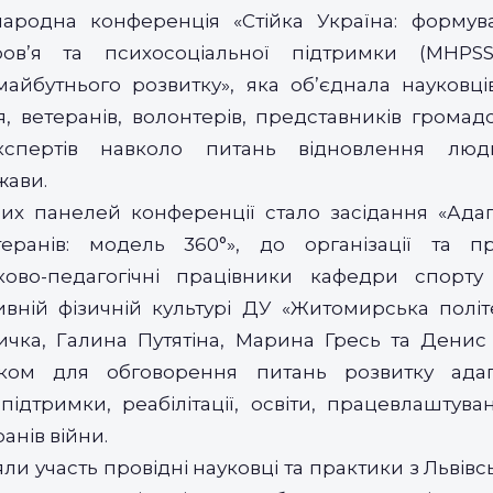
народна конференція «Стійка Україна: форму
ров’я та психосоціальної підтримки (MHPSS)
айбутнього розвитку», яка об’єднала науковці
, ветеранів, волонтерів, представників громад
кспертів навколо питань відновлення лю
жави.
их панелей конференції стало засідання «Ада
теранів: модель 360°», до організації та п
ово-педагогічні працівники кафедри спорту 
вній фізичній культурі ДУ «Житомирська політ
Мичка, Галина Путятіна, Марина Гресь та Денис
ком для обговорення питань розвитку адап
підтримки, реабілітації, освіти, працевлаштува
ранів війни.
зяли участь провідні науковці та практики з Льві