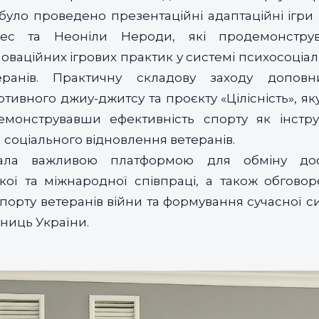
уло проведено презентаційні адаптаційні ігри
нес та Неоніли Нероди, які продемонструв
оваційних ігрових практик у системі психосоціал
етеранів. Практичну складову заходу доповн
тивного джиу-джитсу та проєкту «Цілісність», як
емонструвавши ефективність спорту як інстру
а соціального відновлення ветеранів.
тала важливою платформою для обміну досв
ької та міжнародної співпраці, а також обгово
ї спорту ветеранів війни та формування сучасної 
сниць України.