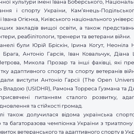
чної культури імені Івана Боберського, Націонал
ання і спорту України, Кам’янець-Подільсько
і Івана Огієнка, Київського національного універ
 інших закладів вищої освіти, а також представ
нтери, реабілітологи, тренери та ветерани війни.
анелі були Юрій Бріскін, Ірина Когут, Неоніла
 Брага, Антоніо Гарсія, Іван Ковальчук, Діана
етрова, Микола Прозар та інші фахівці, які пр
тку адаптивного спорту та спорту ветеранів ві
дали виступи Антоніо Гарсії (The Open Universi
бель Владою (USIDHR), Рамона Торреса Гузмана та 
рисвячені питанням сталого розвитку, адап
дновлення та стійкості громад.
і також долучилася відома українська спорт
р та багаторазова чемпіонка України з триатлон
виток ветеранського та адаптивного спорту в Укра