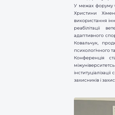
У межах форуму б
Христини Хіме
використання інн
реабілітації в
адаптивного спор
Ковальчук, прод
психологічного т
Конференція с
міжуніверситетс
інституціалізаці
захисників і захи