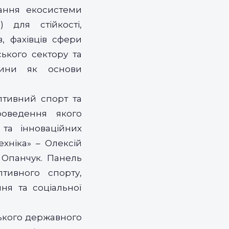
вання екосистеми
 для стійкості,
в, фахівців сфери
ського сектору та
дини як основи
птивний спорт та
роведення якого
та інноваційних
ехніка» – Олексій
 Опанчук. Панель
тивного спорту,
ння та соціальної
вського державного