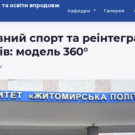
 та освіти впродовж
Кафедри
Галерея
ний спорт та реінтегр
ів: модель 360°
ї