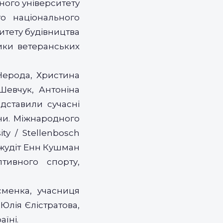
ьного університету
го національного
ситету будівництва
ники ветеранських
 Нерода, Христина
 Шевчук, Антоніна
едставили сучасні
йни. Міжнародного
ty / Stellenbosch
Джудіт Енн Кушман
тивного спорту,
сменка, учасниця
у
Юлія Єлістратова
,
їні.