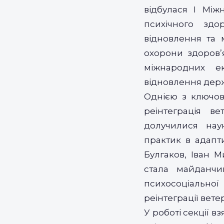
відбулася І Між
психічного здо
відновлення та м
охорони здоров’я
міжнародних е
відновлення дер
Однією з ключов
реінтеграція ве
долучилися наук
практик в адапти
Булгаков, Іван 
стала майданчи
психосоціальної 
реінтеграції вете
У роботі секції в