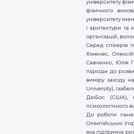
університету фізи
фізичного вихов
університету імен
і архітектури та
організацій, воло
Серед спікерів п
Хіменес, Олексій
Савченко, Юлія П
підходи до розви
виміру заходу на
University), Іза
ДюБос (США), п
психологічного ві
До роботи панел
Олімпійських іго
яка підтримує роз